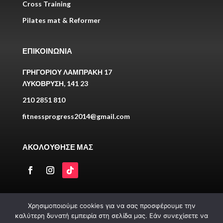
Cross Training
Pilates mat & Reformer
ΕΠΙΚΟΙΝΩΝΙΑ
ΓΡΗΓΟΡΙΟΥ ΛΑΜΠΡΑΚΗ 17
ΛΥΚΟΒΡΥΣΗ, 141 23
210 2851 810
fitnessprogress2014@gmail.com
ΑΚΟΛΟΥΘΗΣΕ ΜΑΣ
Χρησιμοποιούμε cookies για να σας προσφέρουμε την
καλύτερη δυνατή εμπειρία στη σελίδα μας. Εάν συνεχίσετε να
COPYRIGHT © 2026FITNESSPROGRESS. ALL